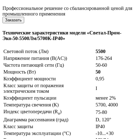
Профессиональное решение со сбалансированной ценой для
промышленного применения
Технические характеристики модели «Светал-Пром-
Эко-50-5500Лм/5700К-IP40»
Световой поток (Лм)
5500
Напряжение питания (В(AC))
176-264
Частота питающей сети (Гц)
50-60
Мощность (Вт)
50
Коэффициент мощности
0,95
Класс защиты от поражения
I
электрическим током
Коэффициент пульсации
менее 2%
Температура свечения (К)
5700, 4000
Индекс цветопередачи (R
)
75-80
a
Диаграмма рассеивания (град)
D, 120°
Класс защиты
IP40
Температура эксплуатации (°С)
-10...+30