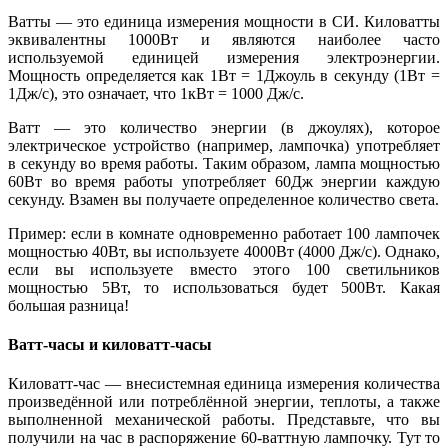
Ватты — это единица измерения мощности в СИ. Киловатты
эквивалентны 1000Вт и являются наиболее часто
используемой единицей измерения электроэнергии.
Мощность определяется как 1Вт = 1Джоуль в секунду (1Вт =
1Дж/с), это означает, что 1кВт = 1000 Дж/с.
Ватт — это количество энергии (в джоулях), которое
электрическое устройство (например, лампочка) употребляет
в секунду во время работы. Таким образом, лампа мощностью
60Вт во время работы употребляет 60Дж энергии каждую
секунду. Взамен вы получаете определенное количество света.
Пример: если в комнате одновременно работает 100 лампочек
мощностью 40Вт, вы используете 4000Вт (4000 Дж/с). Однако,
если вы используете вместо этого 100 светильников
мощностью 5Вт, то использоваться будет 500Вт. Какая
большая разница!
Ватт-часы и киловатт-часы
Киловатт-час — внесистемная единица измерения количества
произведённой или потреблённой энергии, теплоты, а также
выполненной механической работы. Представьте, что вы
получили на час в распоряжение 60-ваттную лампочку. Тут то