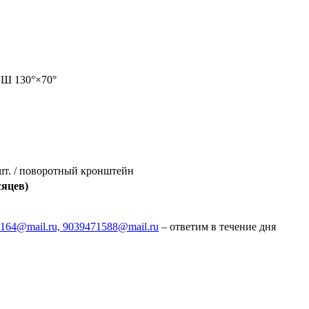
Ш 130°×70°
шт. / поворотный кронштейн
сяцев)
164@mail.ru, 9039471588@mail.ru
– ответим в течение дня