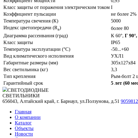
Коэффициент мощности
0,95
Класс защиты от поражения электрическим током
I
Коэффициент пульсации
не более 2%
Температура свечения (К)
5000
Индекс цветопередачи (R
)
более 80
a
Диаграмма рассеивания (град)
К 60°,
Г 90°,
Класс защиты
IP65
Температура эксплуатации (°С)
-50...+60
Вид климатического исполнения
УХЛ1
Габаритные размеры (мм)
305х127х84
Вес светильника (кг)
3,3
Тип крепления
Рым-болт 2 
Гарантийный срок
5 лет (60 ме
СВЕТОДИОДНЫЕ
СВЕТИЛЬНИКИ
656043, Алтайский край, г. Барнаул, ул.Ползунова, д.51
9059812
Главная
О компании
Каталог
Объекты
Новости