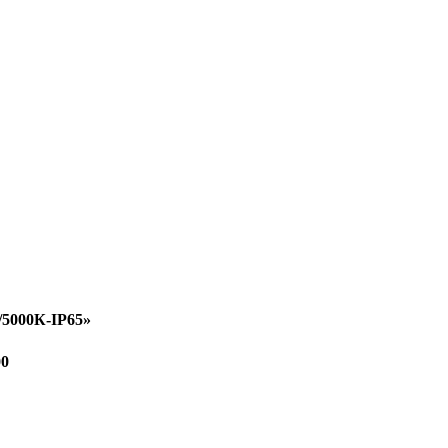
/5000К-IP65»
00