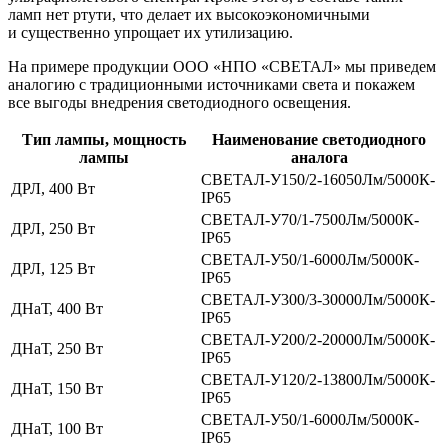
ламп нет ртути, что делает их высокоэкономичными
и существенно упрощает их утилизацию.
На примере продукции ООО «НПО «СВЕТАЛ» мы приведем
аналогию с традиционными источниками света и покажем
все выгоды внедрения светодиодного освещения.
Тип лампы, мощность
Наименование светодиодного
лампы
аналога
СВЕТАЛ-У150/2-16050Лм/5000К-
ДРЛ, 400 Вт
IP65
СВЕТАЛ-У70/1-7500Лм/5000К-
ДРЛ, 250 Вт
IP65
СВЕТАЛ-У50/1-6000Лм/5000К-
ДРЛ, 125 Вт
IP65
СВЕТАЛ-У300/3-30000Лм/5000К-
ДНаТ, 400 Вт
IP65
СВЕТАЛ-У200/2-20000Лм/5000К-
ДНаТ, 250 Вт
IP65
СВЕТАЛ-У120/2-13800Лм/5000К-
ДНаТ, 150 Вт
IP65
СВЕТАЛ-У50/1-6000Лм/5000К-
ДНаТ, 100 Вт
IP65