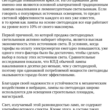
светодиоды повышенной яркости. На сегодняшний день
именно они являются основной альтернативой традиционным
лампам накаливания и люминесцентным светильникам. Если
говорить о популярных источниках освещения, то предел
световой эффективности каждого из них уже известен,
в то время как лампы на основе светодиодов все еще работают
на уровне всего 10% от своего максимума.
Первой причиной, по которой продажа светодиодных
светильников активно набирает обороты, является высокая
экономичность этих источников света. В условиях, когда
тарифы на оплату электроэнергии ежегодно повышаются, уже
одного этого фактора было бы достаточно, чтобы сделать
выбор в пользу этих источников света. Сравнительные
исследования показали, что КПД обычной лампы
накаливания в десятки раз меньше, чем у светодиодной,
поэтому при одинаковой потребляемой мощности светодиоды
оказываются гораздо более эффективными.
Благодаря своей надежности и устойчивости к механическим
воздействиям и вибрации, лампы на светодиодах широко
используются для освещения строительных площадок,
магистралей.
Свет, излучаемый этой разновидностью ламп, не содержит
ультрафиолетового спектра. Кроме этого, в составе таких