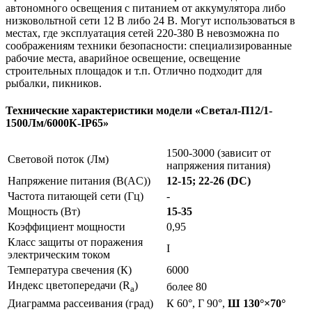
автономного освещения с питанием от аккумулятора либо
низковольтной сети 12 В либо 24 В. Могут использоваться в
местах, где эксплуатация сетей 220-380 В невозможна по
соображениям техники безопасности: специализированные
рабочие места, аварийное освещение, освещение
строительных площадок и т.п. Отлично подходит для
рыбалки, пикников.
Технические характеристики модели «Светал-П12/1-
1500Лм/6000К-IP65»
1500-3000 (зависит от
Световой поток (Лм)
напряжения питания)
Напряжение питания (В(AC))
12-15; 22-26 (DC)
Частота питающей сети (Гц)
-
Мощность (Вт)
15-35
Коэффициент мощности
0,95
Класс защиты от поражения
I
электрическим током
Температура свечения (К)
6000
Индекс цветопередачи (R
)
более 80
a
Диаграмма рассеивания (град)
К 60°, Г 90°,
Ш 130°×70°